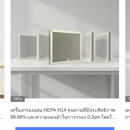
วิดีโอ
ว
หา ราคา ที่ ดี ที่สุด
เครื่องกรองแผ่น HEPA H14 ทนทานที่มีประสิทธิภาพ
เค
าร
99.99% และความแม่นยําในการกรอง 0.3um โดยใช้
กา
สื่อใยแก้ว
สํ