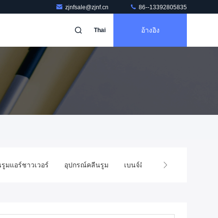
zjnfsale@zjnf.cn
86--13392805835
อ้างอิง
Thai
นรูมแอร์ชาวเวอร์
อุปกรณ์คลีนรูม
เบนจ์ลีนลามินาร์
ห้องคลีน