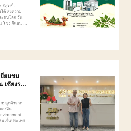
ันธมิตรทั่ว
ิสุทธิ์ -
ใต้ ส่งความ
ระดับโลก วัน
น โชง จีแอน ซูธ์
มอากาศ และเสียง
ามาขอแสดงความ
บลูกค้าวันหยุด
่า 2,000 ปี เป็น
ความสามัคคี และ
น 1. จิต
ฒนธรรมบริษัท
เยี่ยมชม
ําลึกถึงกวีรัก
ของคุณค่า
น เชียงราย
่งมั่นหลักการ
มนท์ จํากัด
ง ในองค์กรสิ่ง
ียวกับที่ทีมเรือ
ก: ลูกค้าจาก
ิ่งไปข้างหน้า
งของจีน
รทํางานเป็นทีม
Environment
มั่นในอุตสาหกร
:เซินเจิ้นประเทศ
 20 ปี ของเรา
ยั่งยืนและ