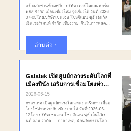
สร้างสะพานข้ามทวีป: บริษัท เทอร์โมคอมฟอร์ต
พลัส จํากัด เยือนเชียงใหม่ จุงเจียงใต้ วันที่:2026-
07-05โดย:บริษัทเชนเจน โชงจีแอน ซูธ์ เอ็นวิล
เอ็นเวอร์เมนท์ จํากัด เชียงราย, จีนในการแสดง
ความเป็นพันธมิตรระหว่างประเทศอย่างอบอุ่น
บริษัทเชนเจน โชงจีแอน ซูธ์ เอ็นไนเวอร์นเมนท์
จํากัด (SZSE) ได้ต้อนรับคณะผู้แทนที่ผู้มีเกียรติ
อ่านต่อ
จากบริษัท TERMOCOMFORT PLUS LLCการ
เยี่ยมชมครั้งนี้เป็นก้าวสําคัญในการเสริมสร้าง
ความสัมพันธ์ระหว่างประเทศและสํารวจความ
ร่วมมือที่ลึกซึ้งขึ้นในด้านการทําความสะอาด
อากาศและการควบคุมสิ่งแวดล้อม การ ยินดี
Galatek เปิดศูนย์กลางระดับโลกที่
ต้อนรับ และ ท่องเที่ยว อย่าง ครบถ้วน เมื่อมาถึง
ผู้เชิญชาวเบลารุส ได้รับการท่องเที่ยวสถาน
เมืองปีนัง เสริมการเชื่อมโยงห่วง
ศึกษาของเรา โดยได้สัมผัสด้วยตนเองถึงขนาด
โซ่อุปทานไปยังสภาพแวดล้อม
และศักยภาพของการดําเนินงานของเราการ
2026-06-15
เยี่ยมชมถูกวางแผนอย่างละเอียด เพื่อแสดงความ
ZhongJian ทางใต้
กาลาเทค เปิดศูนย์กลางโลกเพนง เสริมการเชื่อม
มุ่งมั่นของเราต่อคุณภาพและนวัตกรรม. การ
โยงโซ่จําหน่ายกับเชียงรายใต้ วันที่:2026-06-
เยี่ยมชมห้องแสดงสินค้า การท่องเที่ยวเริ่มต้นใน
12โดย:บริษัทเชนเจน โชง จีแอน ซูธ์ เอ็นไวิเร
ห้องแสดงตัวอย่างที่ทันสมัยของเรา ที่นี่ทีมงาน
นท์ คอม จํากัด กาลาเทค, นักนวัตกรรมโลก
TERMOCOMFORT PLUS LLC ได้รับการแนะ
ในวิทยาศาสตร์และเทคโนโลยี, เปิดตัวอย่างเป็น
นําFFU (Fan Filter Units)ผู้เชี่ยวชาญทางเทคนิค