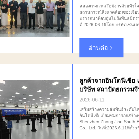
ปรารถนาอันอบอุ่นแก่พ
ฉลองเทศกาลเรือมังกรด้วยหัวใจบร
โลก
สถานการณ์สิ่งแวดล้อมซองเจียน
ปรารถนาที่อบอุ่นไปยังพันธมิตร
ที่:2026-06-19โดย:บริษัทเชนเจ
เอ็นไวิเรนท์ คอม จํากัด เชียงราย, จีนเมื่อกลิ่น
หอมของซองจิ (ข้าวปัง) เติมเต็
เต้นของกลองเรือมังกรใกล้เข้
อ่านต่อ
ยินดีในวันเทศกาลเรือมังกรให้กั
ประเพณีนี้ มีประวัติศาสตร์มากกว
เวลาที่จะให้เกียรติต่อสุขภาพ 
จิตวิญญาณที่ยั่งยืนของความอดท
วิญญาณของเทศกาล: สะท้อนวั
ลูกค้าจากอินโดนีเซีย 
ของเรา เทศกาลเรือมังกรเป็นการร
ชาติควยวน และเป็นตัวประกาย
บริษัท สถาปัตยกรรมจี
สุขภาพ การคุ้มครอง และความมุ
จีแอน ซูธ เอ็นไนเวอร์เ
เหล่านี้ถูกผสมผสานไว้อย่างลึกซึ้
2026-06-11
แวดล้อม Zhongjian South. เช่นเด
เสริมสร้างความสัมพันธ์ระดับโล
มังกร ต้องล่องเรือพร้อมกัน เพื่อว
อินโดนีเซียเยี่ยมชมการก่อสร้า
บริษัทของเราเจริญเจริญด้วยกา
Shenzhen Zhong Jian South 
และการร่วมมือการบริการที่มุ่ง
Co., Ltd. วันที่:2026.6.11ที่ตั้ง
รมทําความสะอาดอากาศมากกว่า
จีน รางวัล Zhong Jian South Environment
สะท้อนถึงธีมของเทศกาลคือความ