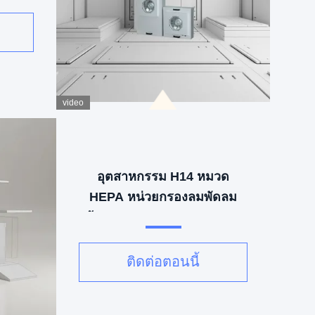
าด
video
อุตสาหกรรม H14 หมวด
HEPA หน่วยกรองลมพัดลม
ด้วยกรอบสแตนเลส SUS304
และการควบคุมสามความเร็ว
สําหรับห้องสะอาด
ติดต่อตอนนี้