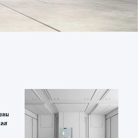
งลม
เลส
 ความ