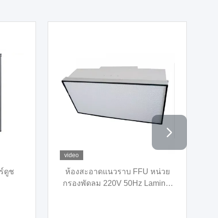
video
อุปกรณ์ห้องทําความสะอาดฝุ่น
HEPA H14 เครื่องกร
H1N1 เครื่องล้างอากาศแบบพกพา
100 เบนจ์ทําความ
5 ขั้นตอนที่มีล้อ
แนวราบแบบสับด้
อัตโนมัต