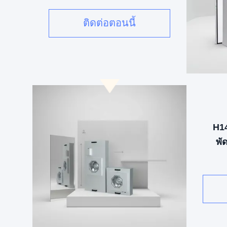
เร็วสําหรับห้องสะอาด
ติดต่อตอนนี้
H1
พั
SUS3
เ