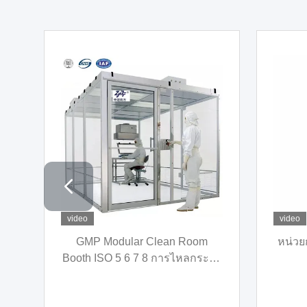
o
video
งสะอาดแนวราบ FFU หน่วย
HEPA Laminar Air Flo
งพัดลม 220V 50Hz Laminar
ตึกตั้ง 1200m3/H สําหร
Flow Hood
เห็ด