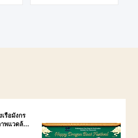
เรือมังกร
 สภาพแวดล้อม
an มอบความ