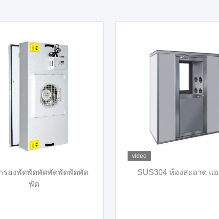
w Bench
เบนจ์สะอาดสแตนเลส Laminar
ับโรงงาน