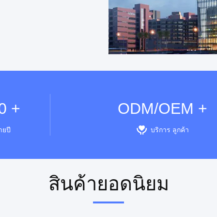
0 +
ODM/OEM +
ยปี
บริการ ลูกค้า
สินค้ายอดนิยม