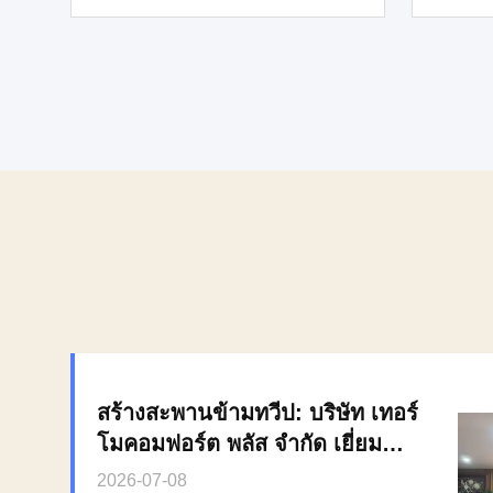
สร้างสะพานข้ามทวีป: บริษัท เทอร์
โมคอมฟอร์ต พลัส จํากัด เยี่ยมชม
เชียงใหม่ จุงเจียงใต้
2026-07-08