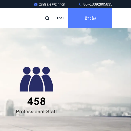
zjnfsale@zjnf.cn
86--13392805835
อ้างอิง
Thai