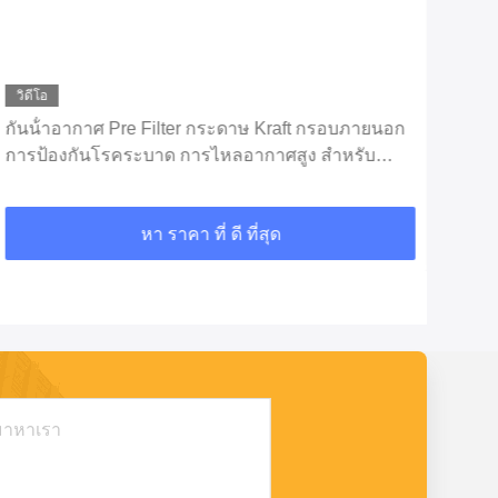
วิดีโอ
วิดี
กันน้ําอากาศ Pre Filter กระดาษ Kraft กรอบภายนอก
ระบ
การป้องกันโรคระบาด การไหลอากาศสูง สําหรับ
อุตสาหกรรม
หา ราคา ที่ ดี ที่สุด