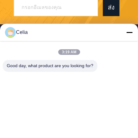
ส่ง
Celia
3:19 AM
Shenzhen Zhong Jian South Environment
Co., Ltd.
Good day, what product are you looking for?
zjnfsale@zjnf.cn
86--13392805835
ชั้น 9 คลอง C อาคาร Coolpa
d ตําแหน่งแยกถนน Keyuan แ
ละถนน Baoshen เขตเหนือ N
anshan Gaoxin ชุมชน Song
pingshan ถนน Xili เมืองเชียงใ
หม่ กวางดง จีน