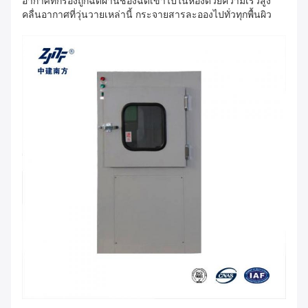
อากาศที่กรองถูกฉีดผ่านช่องฉีดเข้าไปในห้องด้วยความเร็วสูง
คลื่นอากาศที่วุ่นวายเหล่านี้ กระจายสารละอองไปทั่วทุกพื้นผิว