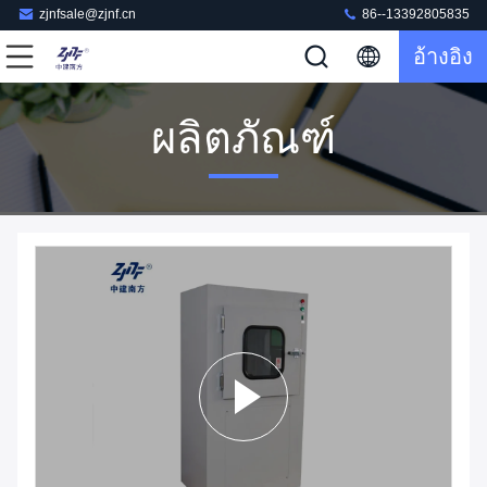
zjnfsale@zjnf.cn
86--13392805835
อ้างอิง
ผลิตภัณฑ์