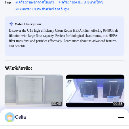
Tags:
#
เครื่องกรองอากาศใยแก้ว
#
เครื่องกรอง HEPA ขนาดใหญ่
#
แผ่นกรอง HEPA สำหรับห้องคลีนรูม
Video Description:
Discover the U15 high efficiency Clean Room HEPA Filter, offering 99.99% air
filtration with large flow capacity. Perfect for biological clean rooms, this HEPA
filter traps dust and particles effectively. Learn more about its advanced features
and benefits.
วิดีโอที่เกี่ยวข้อง
00:40
00:23
แผงกรอง HEPA ถังของเหลว
ประสิทธิภาพ 99.97% 0.3um ห้อง
Celia
ประสิทธิภาพ 99.99% ใยแก้วละเอียด
สะอาด Hepa Filter Box สําหรับขนาดที่
พิเศษ Class H13 H14
กําหนดเอง 1170*570*69mm
เฮปาฟิลเตอร์
เฮปาฟิลเตอร์
November 06, 2025
September 12, 2025